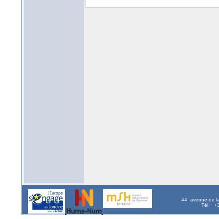
44, avenue de l
Tél. : 