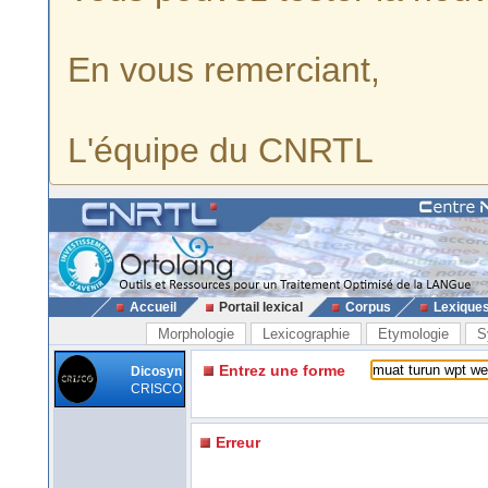
En vous remerciant,
L'équipe du CNRTL
Accueil
Portail lexical
Corpus
Lexique
Morphologie
Lexicographie
Etymologie
S
Entrez une forme
Dicosyn
CRISCO
Erreur