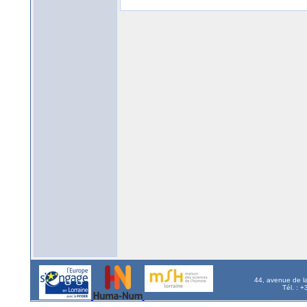
44, avenue de l
Tél. : 