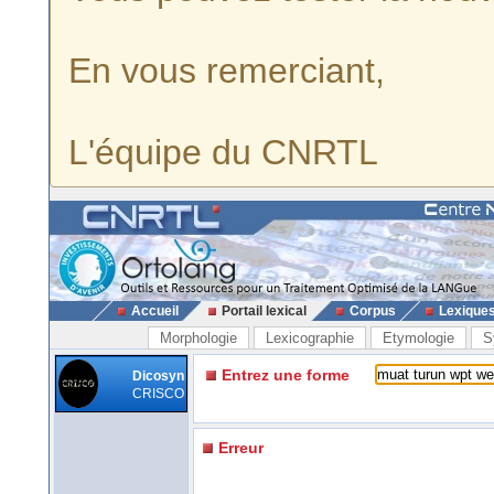
En vous remerciant,
L'équipe du CNRTL
Accueil
Portail lexical
Corpus
Lexique
Morphologie
Lexicographie
Etymologie
S
Entrez une forme
Dicosyn
CRISCO
Erreur