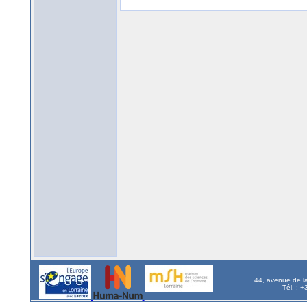
44, avenue de l
Tél. : 