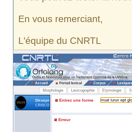
En vous remerciant,
L'équipe du CNRTL
Accueil
Portail lexical
Corpus
Lexique
Morphologie
Lexicographie
Etymologie
S
Entrez une forme
Dicosyn
CRISCO
Erreur