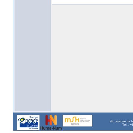
44, avenue de l
Tél. : 