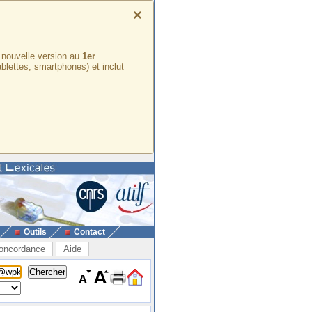
×
e nouvelle version au
1er
ablettes, smartphones) et inclut
Outils
Contact
oncordance
Aide