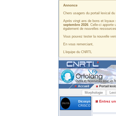
Annonce
Chers usagers du portail lexical d
Après vingt ans de bons et loyaux 
septembre 2026
. Celle-ci apporte
également de nouvelles ressources
Vous pouvez tester la nouvelle vers
En vous remerciant,
L'équipe du CNRTL
Accueil
Portail lexi
Morphologie
Lexi
Entrez u
Dicosyn
CRISCO