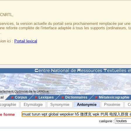
u CNRTL,
services, la version actuelle du portail sera prochainement remplacée par un
 une refonte complète de l'interface adaptée à tous les supports (ordinateurs, t
.
ion ici :
Portail lexical
cal
Corpus
Lexiques
Dictionnaires
Métalexicographie
cographie
Etymologie
Synonymie
Antonymie
Proxémie
C
ne forme
catégorie :