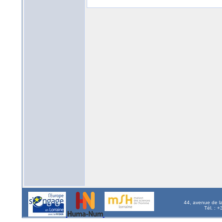
44, avenue de l
Tél. : 