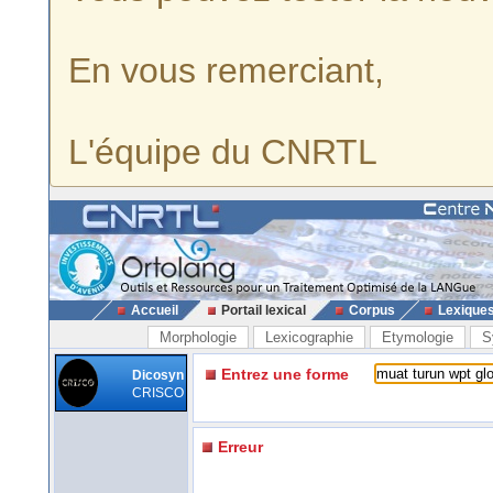
En vous remerciant,
L'équipe du CNRTL
Accueil
Portail lexical
Corpus
Lexique
Morphologie
Lexicographie
Etymologie
S
Entrez une forme
Dicosyn
CRISCO
Erreur