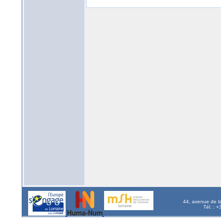
44, avenue de l
Tél. : 