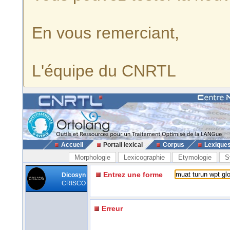
En vous remerciant,
L'équipe du CNRTL
Accueil
Portail lexical
Corpus
Lexique
Morphologie
Lexicographie
Etymologie
S
Entrez une forme
Dicosyn
CRISCO
Erreur