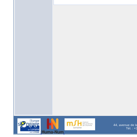
44, avenue de l
Tél. : 