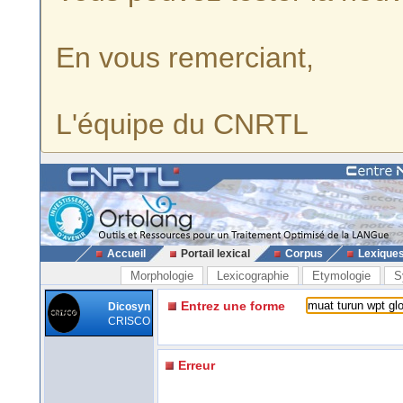
En vous remerciant,
L'équipe du CNRTL
Accueil
Portail lexical
Corpus
Lexique
Morphologie
Lexicographie
Etymologie
S
Entrez une forme
Dicosyn
CRISCO
Erreur