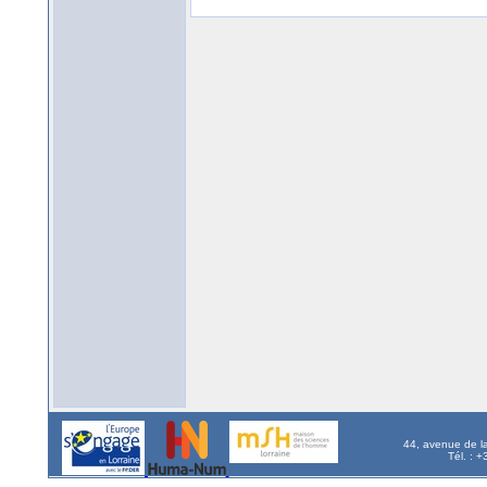
44, avenue de l
Tél. : 