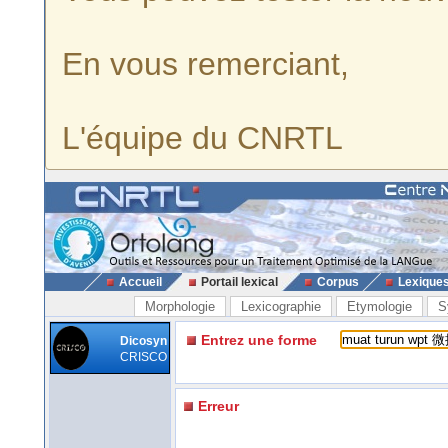
En vous remerciant,
L'équipe du CNRTL
Accueil
Portail lexical
Corpus
Lexique
Morphologie
Lexicographie
Etymologie
S
Entrez une forme
Dicosyn
CRISCO
Erreur