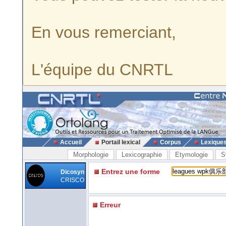
En vous remerciant,
L'équipe du CNRTL
Accueil
Portail lexical
Corpus
Lexique
Morphologie
Lexicographie
Etymologie
S
Entrez une forme
Dicosyn
CRISCO
Erreur