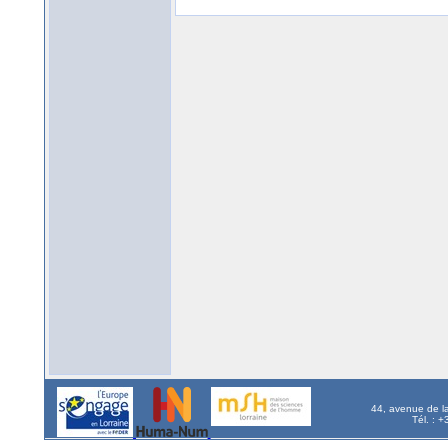
44, avenue de l
Tél. : 