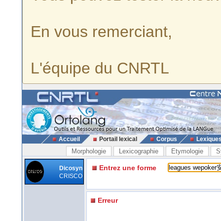
En vous remerciant,
L'équipe du CNRTL
Accueil
Portail lexical
Corpus
Lexique
Morphologie
Lexicographie
Etymologie
S
Entrez une forme
Dicosyn
CRISCO
Erreur