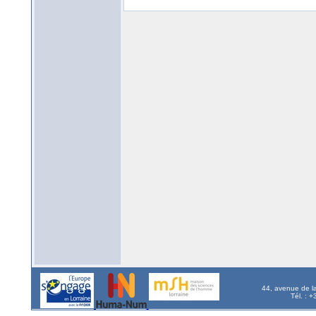
44, avenue de l
Tél. : 