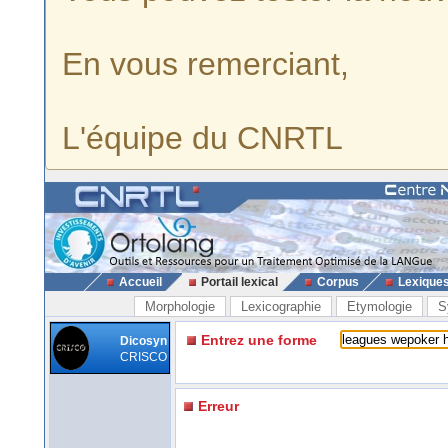
En vous remerciant,
L'équipe du CNRTL
Accueil
Portail lexical
Corpus
Lexique
Morphologie
Lexicographie
Etymologie
S
Entrez une forme
Dicosyn
CRISCO
Erreur