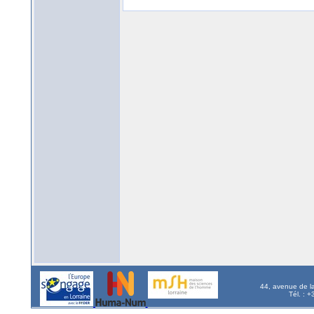
44, avenue de l
Tél. : 