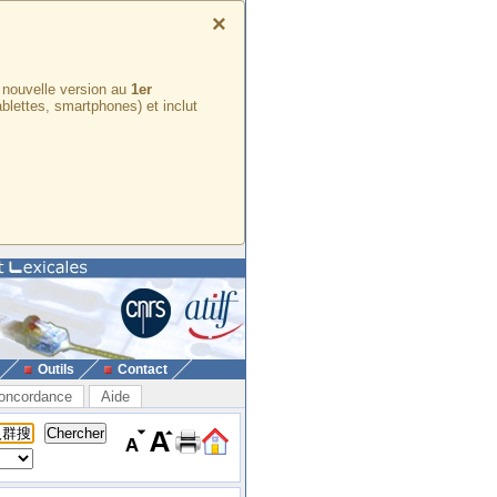
×
e nouvelle version au
1er
ablettes, smartphones) et inclut
Outils
Contact
oncordance
Aide