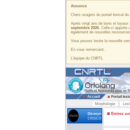
Annonce
Chers usagers du portail lexical d
Après vingt ans de bons et loyaux 
septembre 2026
. Celle-ci apporte
également de nouvelles ressources
Vous pouvez tester la nouvelle vers
En vous remerciant,
L'équipe du CNRTL
Accueil
Portail lexi
Morphologie
Lexi
Entrez u
Dicosyn
CRISCO