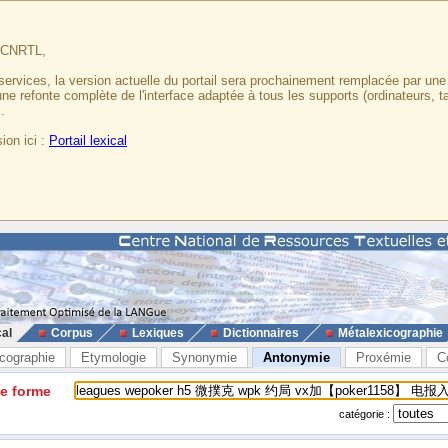
u CNRTL,
services, la version actuelle du portail sera prochainement remplacée par un
 une refonte complète de l'interface adaptée à tous les supports (ordinateurs, t
.
ion ici :
Portail lexical
cal
Corpus
Lexiques
Dictionnaires
Métalexicographie
cographie
Etymologie
Synonymie
Antonymie
Proxémie
C
ne forme
catégorie :