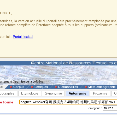
u CNRTL,
services, la version actuelle du portail sera prochainement remplacée par un
 une refonte complète de l'interface adaptée à tous les supports (ordinateurs, t
.
ion ici :
Portail lexical
cal
Corpus
Lexiques
Dictionnaires
Métalexicographie
cographie
Etymologie
Synonymie
Antonymie
Proxémie
C
ne forme
catégorie :