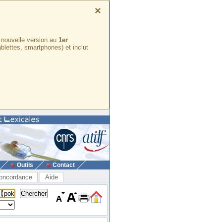
×
e nouvelle version au
1er
ablettes, smartphones) et inclut
Outils
Contact
oncordance
Aide