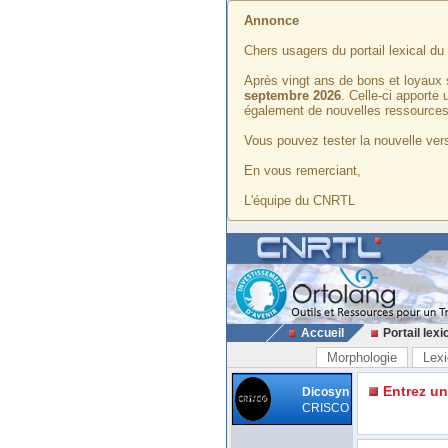
Annonce
Chers usagers du portail lexical d
Après vingt ans de bons et loyaux 
septembre 2026
. Celle-ci apporte
également de nouvelles ressources
Vous pouvez tester la nouvelle vers
En vous remerciant,
L'équipe du CNRTL
Accueil
Portail lexi
Morphologie
Lexi
Entrez u
Dicosyn
CRISCO