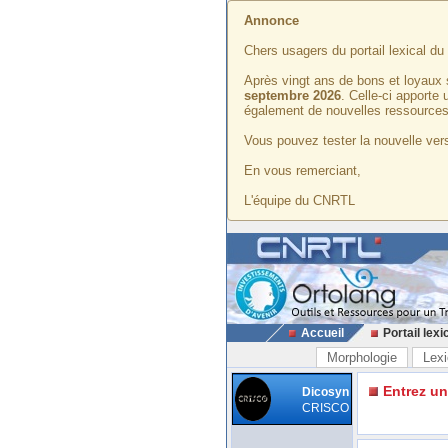
Annonce
Chers usagers du portail lexical d
Après vingt ans de bons et loyaux 
septembre 2026
. Celle-ci apporte
également de nouvelles ressources
Vous pouvez tester la nouvelle vers
En vous remerciant,
L'équipe du CNRTL
Accueil
Portail lexi
Morphologie
Lexi
Entrez u
Dicosyn
CRISCO