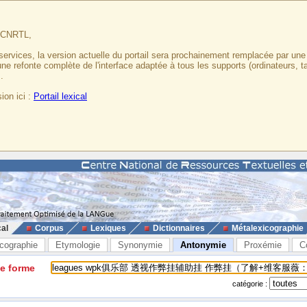
u CNRTL,
services, la version actuelle du portail sera prochainement remplacée par un
 une refonte complète de l'interface adaptée à tous les supports (ordinateurs, t
.
ion ici :
Portail lexical
cal
Corpus
Lexiques
Dictionnaires
Métalexicographie
cographie
Etymologie
Synonymie
Antonymie
Proxémie
C
ne forme
catégorie :