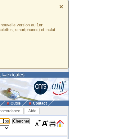
×
e nouvelle version au
1er
ablettes, smartphones) et inclut
Outils
Contact
oncordance
Aide