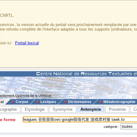
u CNRTL,
services, la version actuelle du portail sera prochainement remplacée par un
 une refonte complète de l'interface adaptée à tous les supports (ordinateurs, t
.
ion ici :
Portail lexical
cal
Corpus
Lexiques
Dictionnaires
Métalexicographie
cographie
Etymologie
Synonymie
Antonymie
Proxémie
C
ne forme
catégorie :