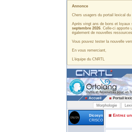
Annonce
Chers usagers du portail lexical d
Après vingt ans de bons et loyaux 
septembre 2026
. Celle-ci apporte
également de nouvelles ressources
Vous pouvez tester la nouvelle vers
En vous remerciant,
L'équipe du CNRTL
Accueil
Portail lexi
Morphologie
Lexi
Entrez u
Dicosyn
CRISCO