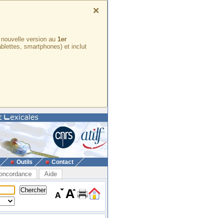
×
e nouvelle version au
1er
ablettes, smartphones) et inclut
Outils
Contact
oncordance
Aide