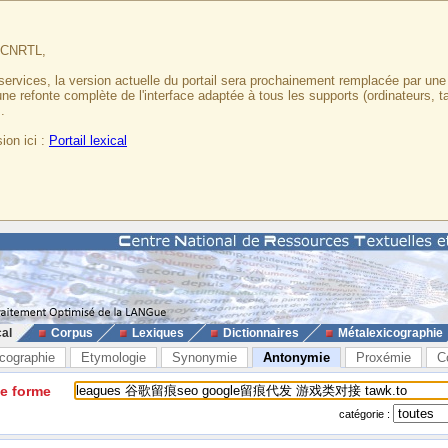
u CNRTL,
services, la version actuelle du portail sera prochainement remplacée par un
 une refonte complète de l'interface adaptée à tous les supports (ordinateurs, t
.
ion ici :
Portail lexical
cal
Corpus
Lexiques
Dictionnaires
Métalexicographie
cographie
Etymologie
Synonymie
Antonymie
Proxémie
C
ne forme
catégorie :