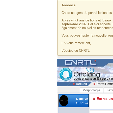
Annonce
Chers usagers du portail lexical d
Après vingt ans de bons et loyaux 
septembre 2026
. Celle-ci apporte
également de nouvelles ressources
Vous pouvez tester la nouvelle vers
En vous remerciant,
L'équipe du CNRTL
Accueil
Portail lexi
Morphologie
Lexi
Entrez u
Dicosyn
CRISCO