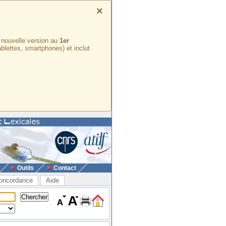
×
e nouvelle version au
1er
ablettes, smartphones) et inclut
Outils
Contact
oncordance
Aide