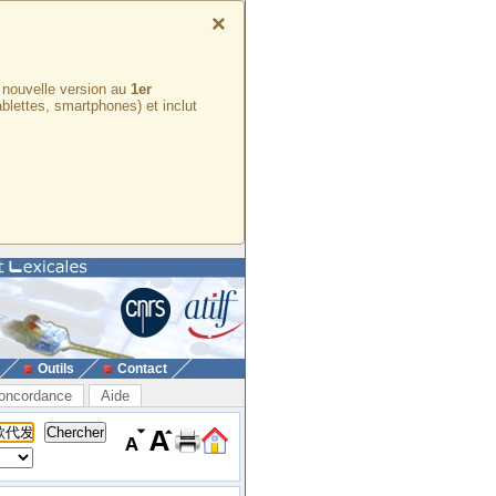
×
e nouvelle version au
1er
ablettes, smartphones) et inclut
Outils
Contact
oncordance
Aide