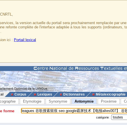
u CNRTL,
services, la version actuelle du portail sera prochainement remplacée par un
 une refonte complète de l'interface adaptée à tous les supports (ordinateurs, t
.
ion ici :
Portail lexical
cal
Corpus
Lexiques
Dictionnaires
Métalexicographie
cographie
Etymologie
Synonymie
Antonymie
Proxémie
C
ne forme
catégorie :