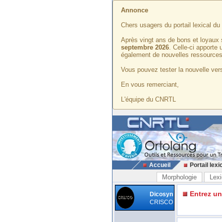
Annonce
Chers usagers du portail lexical d
Après vingt ans de bons et loyaux 
septembre 2026
. Celle-ci apporte
également de nouvelles ressources
Vous pouvez tester la nouvelle vers
En vous remerciant,
L'équipe du CNRTL
Accueil
Portail lexi
Morphologie
Lexi
Entrez u
Dicosyn
CRISCO