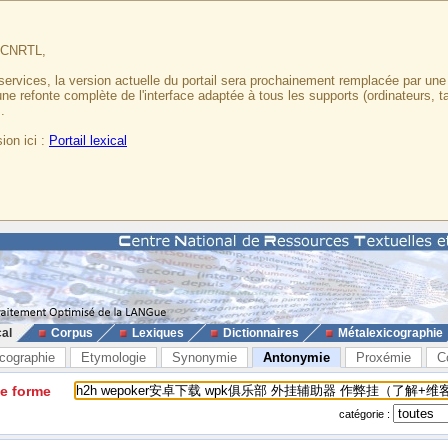
u CNRTL,
services, la version actuelle du portail sera prochainement remplacée par un
 une refonte complète de l'interface adaptée à tous les supports (ordinateurs, t
.
ion ici :
Portail lexical
cal
Corpus
Lexiques
Dictionnaires
Métalexicographie
cographie
Etymologie
Synonymie
Antonymie
Proxémie
C
ne forme
catégorie :