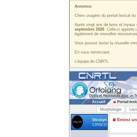
Annonce
Chers usagers du portail lexical d
Après vingt ans de bons et loyaux 
septembre 2026
. Celle-ci apporte
également de nouvelles ressources
Vous pouvez tester la nouvelle vers
En vous remerciant,
L'équipe du CNRTL
Accueil
Portail lexi
Morphologie
Lexi
Entrez u
Dicosyn
CRISCO