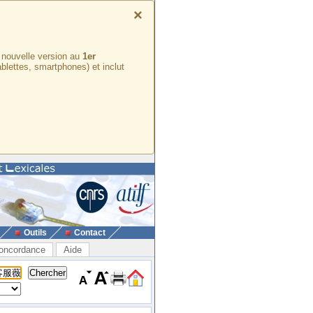
×
e nouvelle version au
1er
ablettes, smartphones) et inclut
Outils
Contact
oncordance
Aide