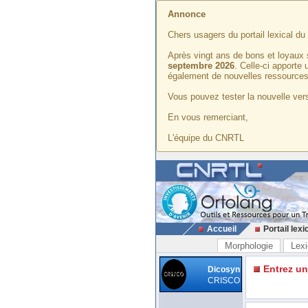
Annonce
Chers usagers du portail lexical d
Après vingt ans de bons et loyaux 
septembre 2026
. Celle-ci apporte
également de nouvelles ressources
Vous pouvez tester la nouvelle vers
En vous remerciant,
L'équipe du CNRTL
Accueil
Portail lexi
Morphologie
Lexi
Entrez u
Dicosyn
CRISCO