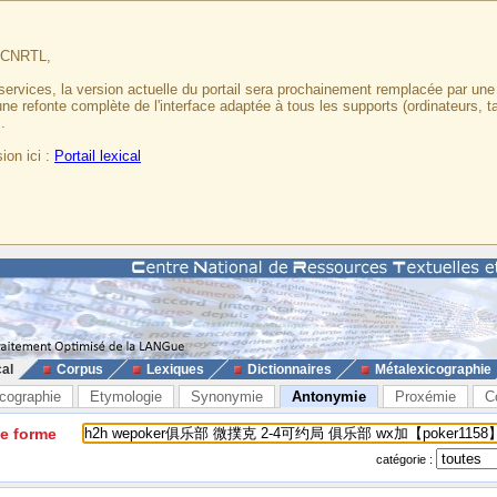
u CNRTL,
services, la version actuelle du portail sera prochainement remplacée par un
 une refonte complète de l'interface adaptée à tous les supports (ordinateurs, t
.
ion ici :
Portail lexical
cal
Corpus
Lexiques
Dictionnaires
Métalexicographie
cographie
Etymologie
Synonymie
Antonymie
Proxémie
C
ne forme
catégorie :