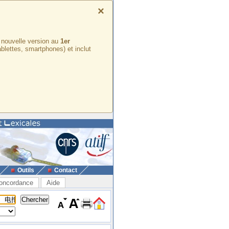
×
e nouvelle version au
1er
ablettes, smartphones) et inclut
Outils
Contact
oncordance
Aide