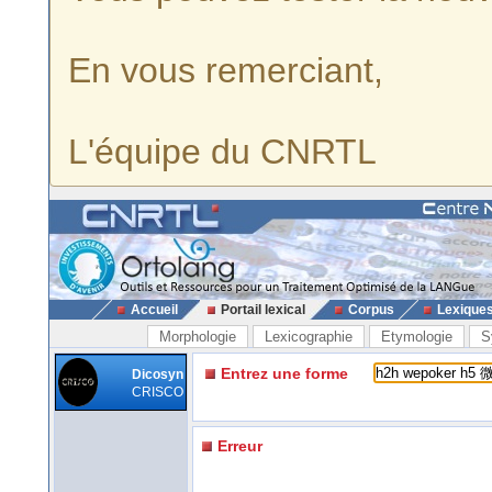
En vous remerciant,
L'équipe du CNRTL
Accueil
Portail lexical
Corpus
Lexique
Morphologie
Lexicographie
Etymologie
S
Entrez une forme
Dicosyn
CRISCO
Erreur