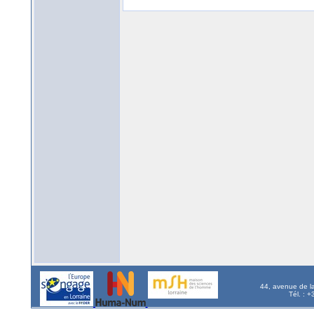
44, avenue de l
Tél. : 