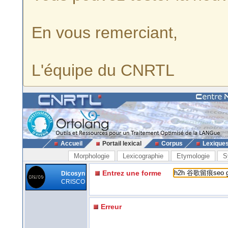
En vous remerciant,
L'équipe du CNRTL
Accueil
Portail lexical
Corpus
Lexique
Morphologie
Lexicographie
Etymologie
S
Entrez une forme
Dicosyn
CRISCO
Erreur