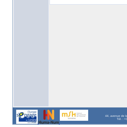
44, avenue de l
Tél. : 