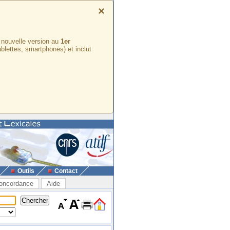
×
e nouvelle version au
1er
ablettes, smartphones) et inclut
Outils
Contact
oncordance
Aide