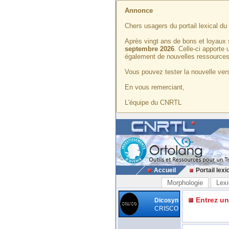
Annonce
Chers usagers du portail lexical d
Après vingt ans de bons et loyaux 
septembre 2026
. Celle-ci apporte
également de nouvelles ressources
Vous pouvez tester la nouvelle vers
En vous remerciant,
L'équipe du CNRTL
Accueil
Portail lexi
Morphologie
Lexi
Entrez u
Dicosyn
CRISCO