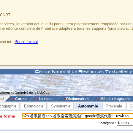
u CNRTL,
services, la version actuelle du portail sera prochainement remplacée par un
 une refonte complète de l'interface adaptée à tous les supports (ordinateurs, t
.
ion ici :
Portail lexical
cal
Corpus
Lexiques
Dictionnaires
Métalexicographie
cographie
Etymologie
Synonymie
Antonymie
Proxémie
C
ne forme
catégorie :