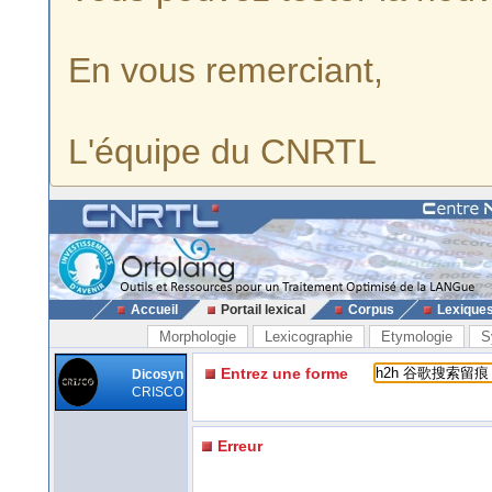
En vous remerciant,
L'équipe du CNRTL
Accueil
Portail lexical
Corpus
Lexique
Morphologie
Lexicographie
Etymologie
S
Entrez une forme
Dicosyn
CRISCO
Erreur