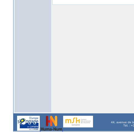
44, avenue de l
Tél. : 