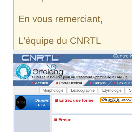
En vous remerciant,
L'équipe du CNRTL
Accueil
Portail lexical
Corpus
Lexique
Morphologie
Lexicographie
Etymologie
S
Entrez une forme
Dicosyn
CRISCO
Erreur