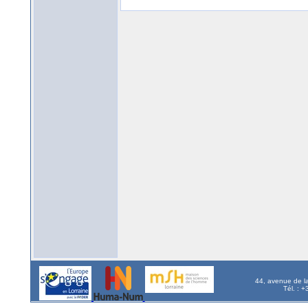
44, avenue de l
Tél. : 