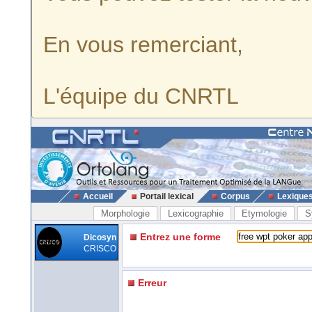
En vous remerciant,
L'équipe du CNRTL
Accueil
Portail lexical
Corpus
Lexique
Morphologie
Lexicographie
Etymologie
S
Entrez une forme
Dicosyn
CRISCO
Erreur