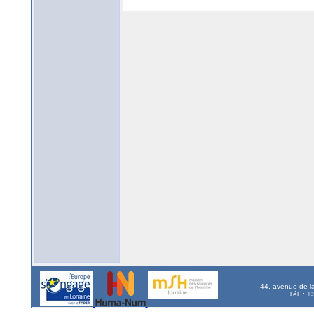
44, avenue de l
Tél. : 