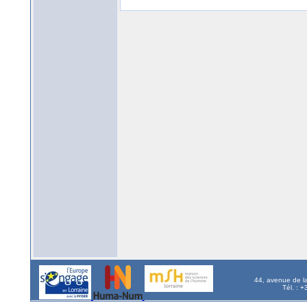
44, avenue de l
Tél. : 