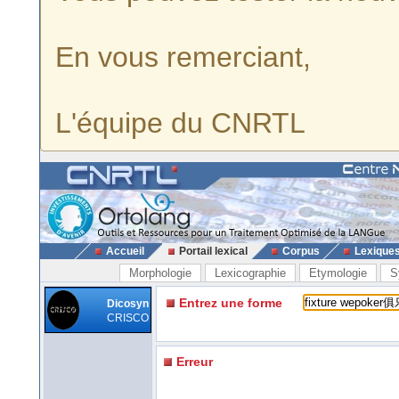
En vous remerciant,
L'équipe du CNRTL
Accueil
Portail lexical
Corpus
Lexique
Morphologie
Lexicographie
Etymologie
S
Entrez une forme
Dicosyn
CRISCO
Erreur