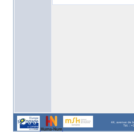
44, avenue de l
Tél. : 