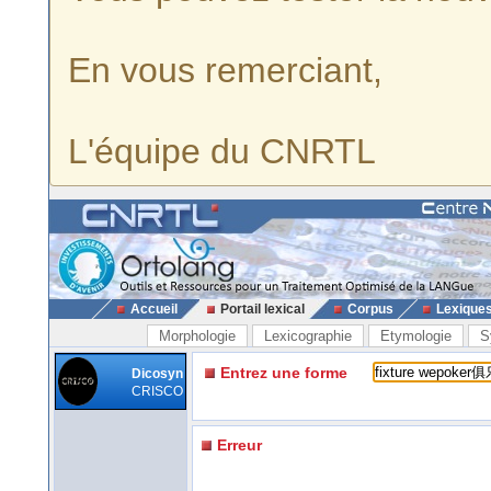
En vous remerciant,
L'équipe du CNRTL
Accueil
Portail lexical
Corpus
Lexique
Morphologie
Lexicographie
Etymologie
S
Entrez une forme
Dicosyn
CRISCO
Erreur