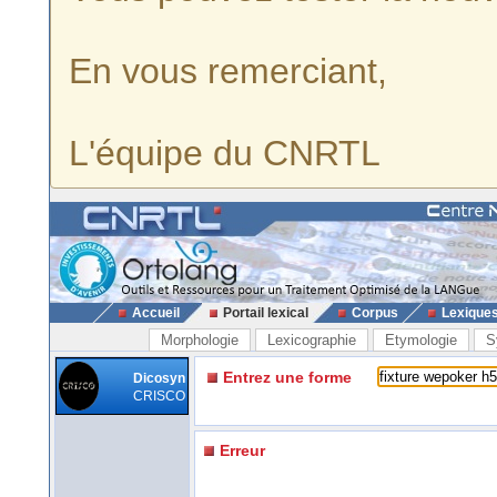
En vous remerciant,
L'équipe du CNRTL
Accueil
Portail lexical
Corpus
Lexique
Morphologie
Lexicographie
Etymologie
S
Entrez une forme
Dicosyn
CRISCO
Erreur