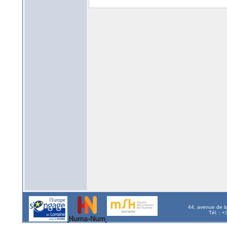
44, avenue de l
Tél. : 