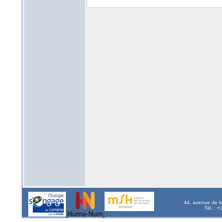
44, avenue de l
Tél. : 