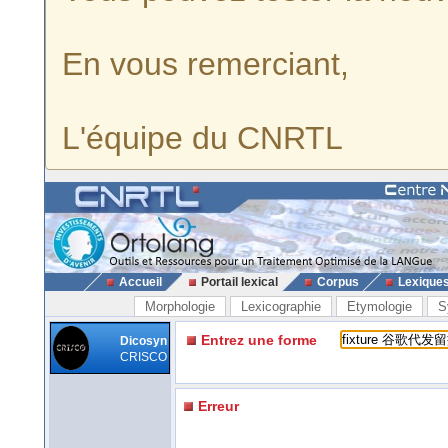
En vous remerciant,
L'équipe du CNRTL
Accueil
Portail lexical
Corpus
Lexique
Morphologie
Lexicographie
Etymologie
S
Entrez une forme
Dicosyn
CRISCO
Erreur