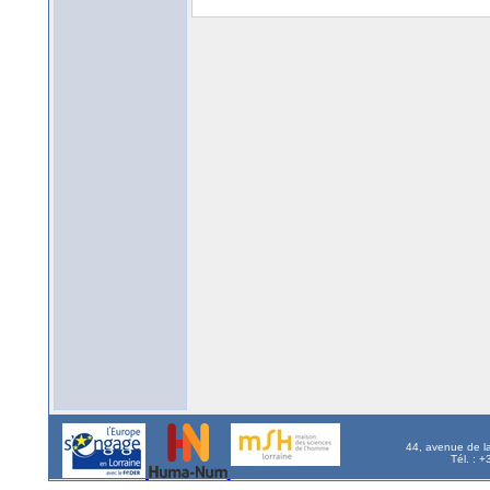
44, avenue de l
Tél. : 