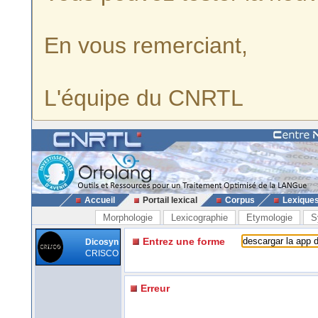
En vous remerciant,
L'équipe du CNRTL
Accueil
Portail lexical
Corpus
Lexique
Morphologie
Lexicographie
Etymologie
S
Entrez une forme
Dicosyn
CRISCO
Erreur