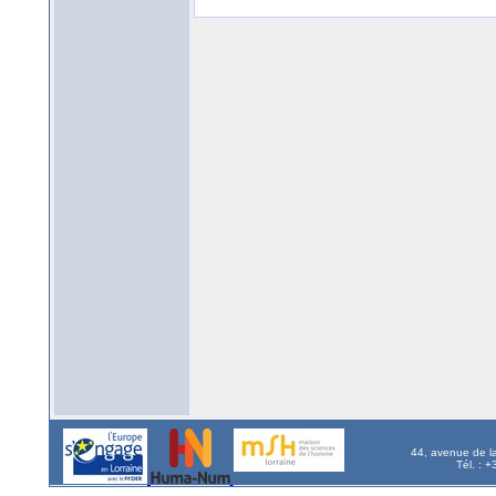
44, avenue de l
Tél. : 