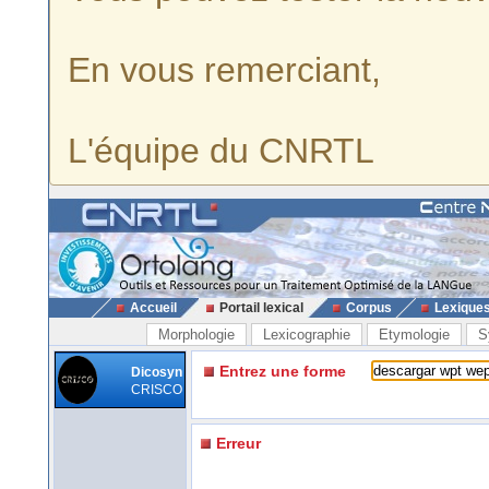
En vous remerciant,
L'équipe du CNRTL
Accueil
Portail lexical
Corpus
Lexique
Morphologie
Lexicographie
Etymologie
S
Entrez une forme
Dicosyn
CRISCO
Erreur