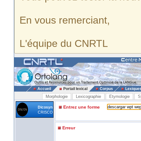
En vous remerciant,
L'équipe du CNRTL
Accueil
Portail lexical
Corpus
Lexique
Morphologie
Lexicographie
Etymologie
S
Entrez une forme
Dicosyn
CRISCO
Erreur