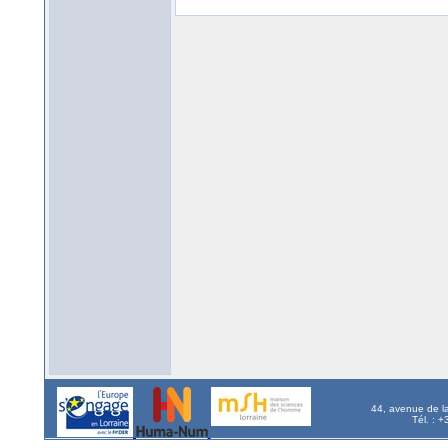
44, avenue de l
Tél. : 