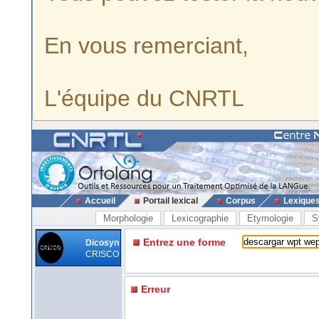
En vous remerciant,
L'équipe du CNRTL
Accueil
Portail lexical
Corpus
Lexique
Morphologie
Lexicographie
Etymologie
S
Entrez une forme
Dicosyn
CRISCO
Erreur