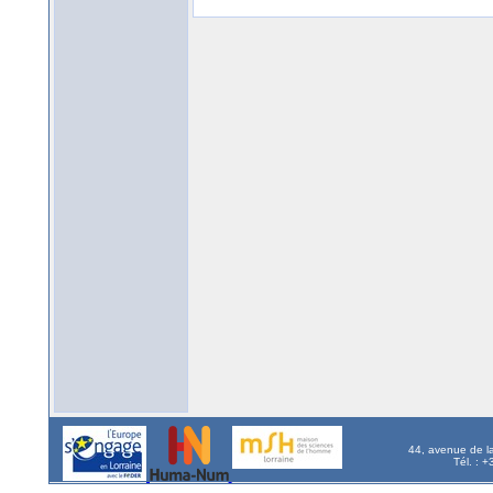
44, avenue de l
Tél. : 