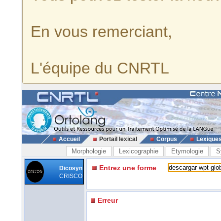
En vous remerciant,
L'équipe du CNRTL
Accueil
Portail lexical
Corpus
Lexique
Morphologie
Lexicographie
Etymologie
S
Entrez une forme
Dicosyn
CRISCO
Erreur