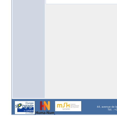
44, avenue de l
Tél. : 