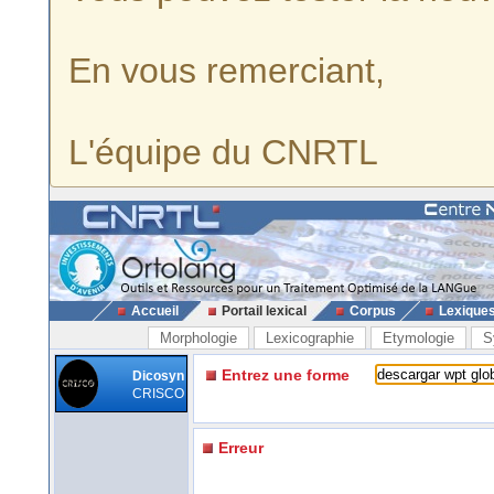
En vous remerciant,
L'équipe du CNRTL
Accueil
Portail lexical
Corpus
Lexique
Morphologie
Lexicographie
Etymologie
S
Entrez une forme
Dicosyn
CRISCO
Erreur