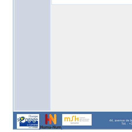
44, avenue de l
Tél. : 