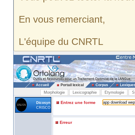
En vous remerciant,
L'équipe du CNRTL
Accueil
Portail lexical
Corpus
Lexique
Morphologie
Lexicographie
Etymologie
S
Entrez une forme
Dicosyn
CRISCO
Erreur