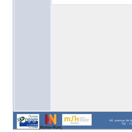
44, avenue de l
Tél. : 