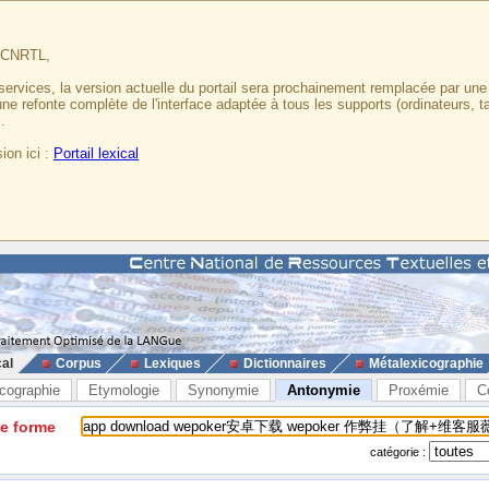
u CNRTL,
services, la version actuelle du portail sera prochainement remplacée par un
 une refonte complète de l'interface adaptée à tous les supports (ordinateurs, t
.
ion ici :
Portail lexical
cal
Corpus
Lexiques
Dictionnaires
Métalexicographie
cographie
Etymologie
Synonymie
Antonymie
Proxémie
C
ne forme
catégorie :