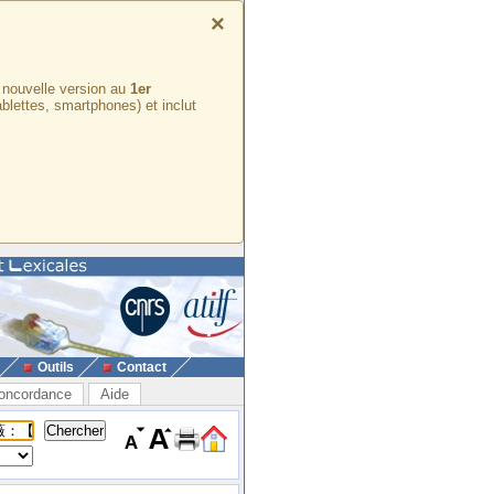
×
e nouvelle version au
1er
ablettes, smartphones) et inclut
Outils
Contact
oncordance
Aide