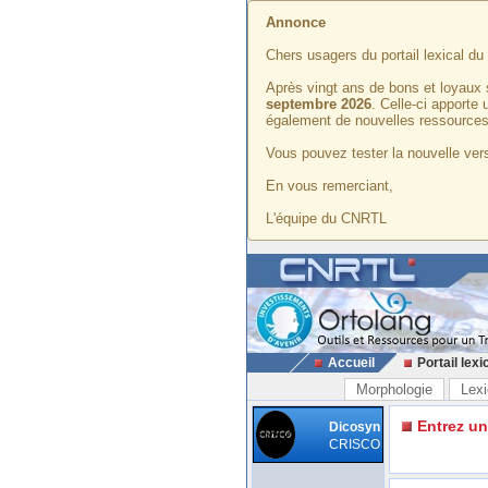
Annonce
Chers usagers du portail lexical d
Après vingt ans de bons et loyaux 
septembre 2026
. Celle-ci apporte
également de nouvelles ressources
Vous pouvez tester la nouvelle vers
En vous remerciant,
L'équipe du CNRTL
Accueil
Portail lexi
Morphologie
Lexi
Entrez u
Dicosyn
CRISCO