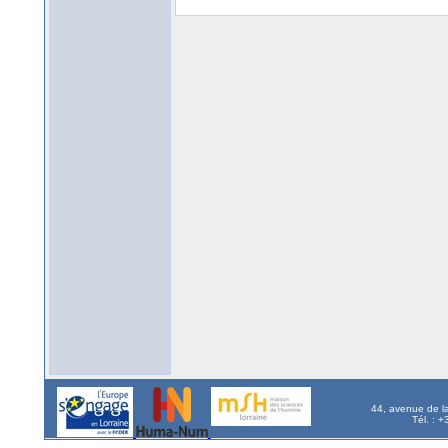
44, avenue de l
Tél. : 