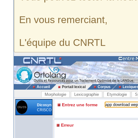
En vous remerciant,
L'équipe du CNRTL
Accueil
Portail lexical
Corpus
Lexique
Morphologie
Lexicographie
Etymologie
S
Entrez une forme
Dicosyn
CRISCO
Erreur