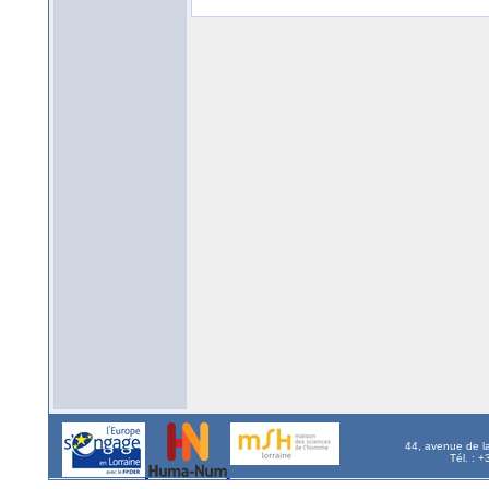
44, avenue de l
Tél. : 