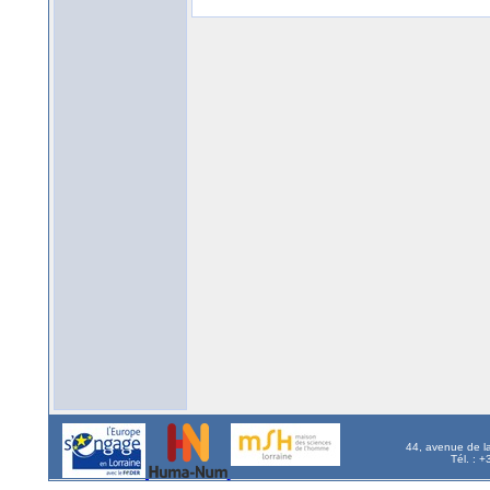
44, avenue de l
Tél. : 