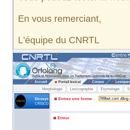
En vous remerciant,
L'équipe du CNRTL
Accueil
Portail lexical
Corpus
Lexique
Morphologie
Lexicographie
Etymologie
S
Entrez une forme
Dicosyn
CRISCO
Erreur