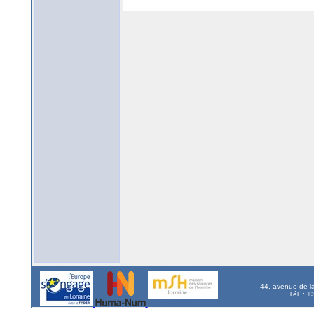
44, avenue de l
Tél. : 