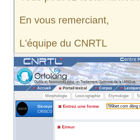
En vous remerciant,
L'équipe du CNRTL
Accueil
Portail lexical
Corpus
Lexique
Morphologie
Lexicographie
Etymologie
S
Entrez une forme
Dicosyn
CRISCO
Erreur