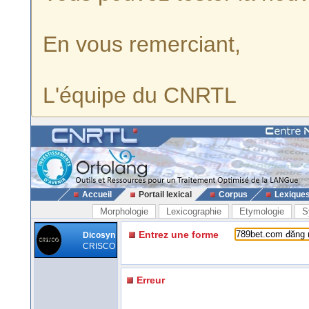
En vous remerciant,
L'équipe du CNRTL
Accueil
Portail lexical
Corpus
Lexique
Morphologie
Lexicographie
Etymologie
S
Entrez une forme
Dicosyn
CRISCO
Erreur