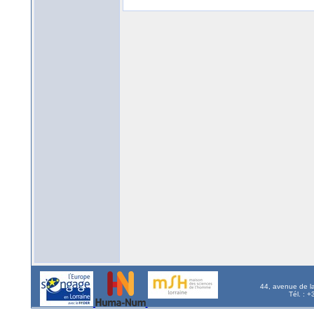
44, avenue de l
Tél. : 