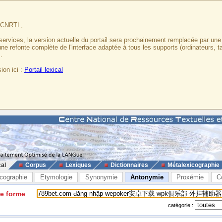
u CNRTL,
services, la version actuelle du portail sera prochainement remplacée par un
 une refonte complète de l'interface adaptée à tous les supports (ordinateurs, t
.
ion ici :
Portail lexical
cal
Corpus
Lexiques
Dictionnaires
Métalexicographie
cographie
Etymologie
Synonymie
Antonymie
Proxémie
C
ne forme
catégorie :