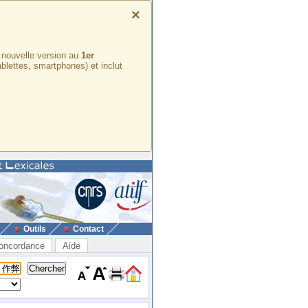
×
e nouvelle version au
1er
ablettes, smartphones) et inclut
Outils
Contact
oncordance
Aide