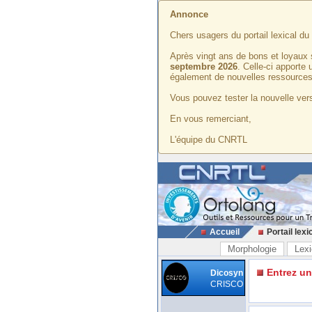
Annonce
Chers usagers du portail lexical d
Après vingt ans de bons et loyaux 
septembre 2026
. Celle-ci apporte
également de nouvelles ressources
Vous pouvez tester la nouvelle vers
En vous remerciant,
L'équipe du CNRTL
Accueil
Portail lexi
Morphologie
Lexi
Entrez u
Dicosyn
CRISCO