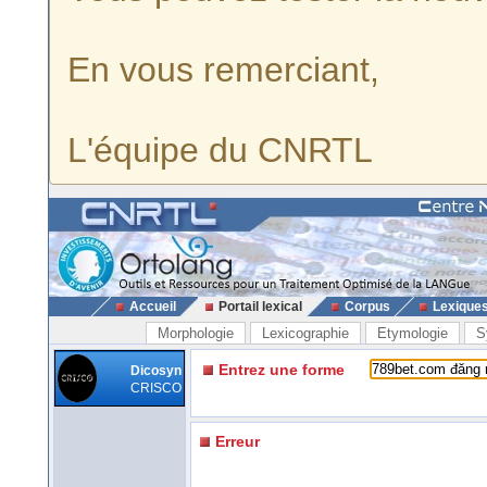
En vous remerciant,
L'équipe du CNRTL
Accueil
Portail lexical
Corpus
Lexique
Morphologie
Lexicographie
Etymologie
S
Entrez une forme
Dicosyn
CRISCO
Erreur