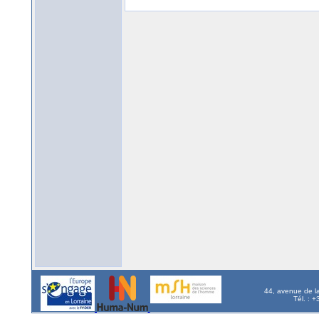
44, avenue de l
Tél. : 