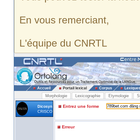
En vous remerciant,
L'équipe du CNRTL
Accueil
Portail lexical
Corpus
Lexique
Morphologie
Lexicographie
Etymologie
S
Entrez une forme
Dicosyn
CRISCO
Erreur