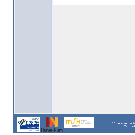
44, avenue de l
Tél. : 