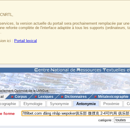
u CNRTL,
services, la version actuelle du portail sera prochainement remplacée par un
 une refonte complète de l'interface adaptée à tous les supports (ordinateurs, t
.
ion ici :
Portail lexical
cal
Corpus
Lexiques
Dictionnaires
Métalexicographie
cographie
Etymologie
Synonymie
Antonymie
Proxémie
C
ne forme
catégorie :