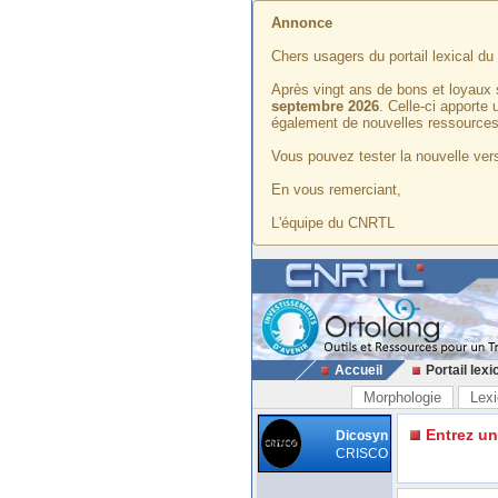
Annonce
Chers usagers du portail lexical d
Après vingt ans de bons et loyaux 
septembre 2026
. Celle-ci apporte
également de nouvelles ressources
Vous pouvez tester la nouvelle vers
En vous remerciant,
L'équipe du CNRTL
Accueil
Portail lexi
Morphologie
Lexi
Entrez u
Dicosyn
CRISCO