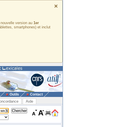
×
e nouvelle version au
1er
ablettes, smartphones) et inclut
Outils
Contact
oncordance
Aide