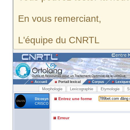
En vous remerciant,
L'équipe du CNRTL
Accueil
Portail lexical
Corpus
Lexique
Morphologie
Lexicographie
Etymologie
S
Entrez une forme
Dicosyn
CRISCO
Erreur