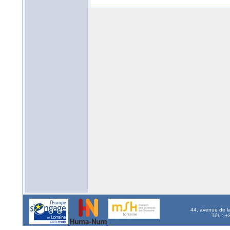
44, avenue de l
Tél. : 