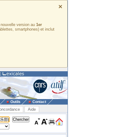
×
e nouvelle version au
1er
ablettes, smartphones) et inclut
Outils
Contact
oncordance
Aide