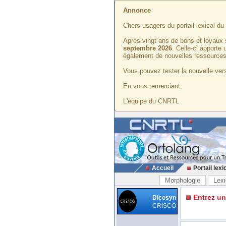
Annonce
Chers usagers du portail lexical d
Après vingt ans de bons et loyaux 
septembre 2026
. Celle-ci apporte
également de nouvelles ressources
Vous pouvez tester la nouvelle vers
En vous remerciant,
L'équipe du CNRTL
Accueil
Portail lexi
Morphologie
Lexi
Entrez u
Dicosyn
CRISCO