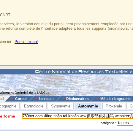
u CNRTL,
services, la version actuelle du portail sera prochainement remplacée par un
 une refonte complète de l'interface adaptée à tous les supports (ordinateurs, t
.
ion ici :
Portail lexical
cal
Corpus
Lexiques
Dictionnaires
Métalexicographie
cographie
Etymologie
Synonymie
Antonymie
Proxémie
C
ne forme
catégorie :