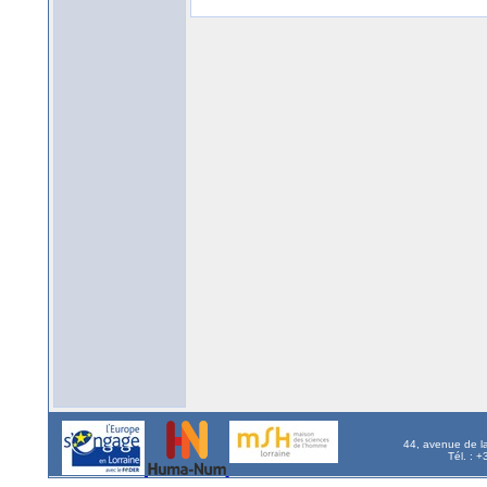
44, avenue de l
Tél. : 