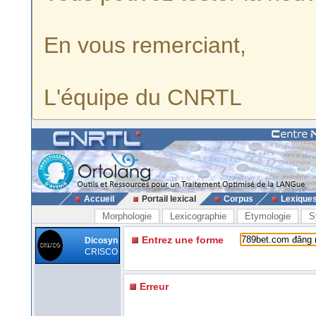
En vous remerciant,
L'équipe du CNRTL
Accueil
Portail lexical
Corpus
Lexique
Morphologie
Lexicographie
Etymologie
S
Entrez une forme
Dicosyn
CRISCO
Erreur